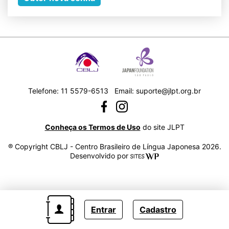
Telefone: 11 5579-6513
Email:
s
u
p
o
r
t
e
@
j
l
p
t
.
o
r
g
.
b
r
Conheça os Termos de Uso
do site JLPT
® Copyright CBLJ - Centro Brasileiro de Língua Japonesa 2026.
Desenvolvido por
Entrar
Cadastro