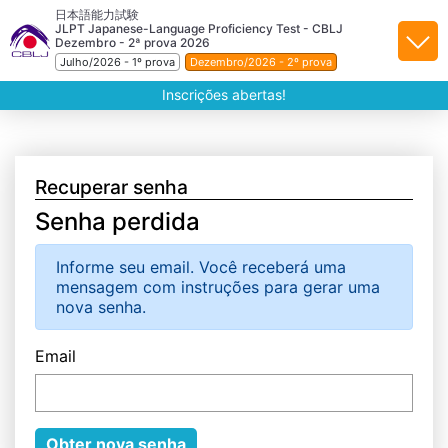
日本語能力試験
JLPT Japanese-Language Proficiency Test - CBLJ
Dezembro - 2ª prova 2026
Julho/2026 - 1º prova
Dezembro/2026 - 2º prova
Inscrições abertas!
Recuperar senha
Senha perdida
Informe seu email. Você receberá uma
mensagem com instruções para gerar uma
nova senha.
Email
Obter nova senha